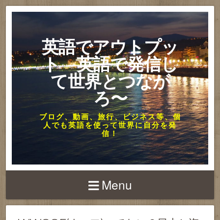
英語でアウトプッ
ト 英語で発信し
て世界とつなが
ろ〜
ブログ、動画、旅行、ビジネス等、個
人でも英語を使って世界に自分を発
信！
Menu