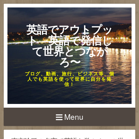
英語でアウトプッ
ト 英語で発信し
て世界とつなが
ろ〜
ブログ、動画、旅行、ビジネス等、個
人でも英語を使って世界に自分を発
信！
Menu