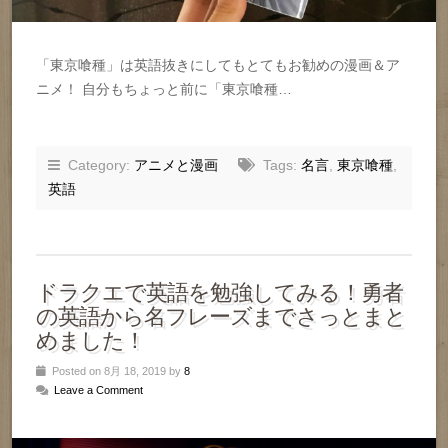
「東京喰種」は英語抜きにしてもとてもお勧めの漫画＆ア
ニメ！ 自分もちょっと前に「東京喰種…
Category:
アニメと漫画
Tags:
名言
,
東京喰種
,
英語
ドラクエで英語を勉強してみる！勇者
の英語から名フレーズまでさっとまと
めました！
Posted on 8月 18, 2019 by
8
Leave a Comment