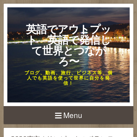
英語でアウトプッ
ト 英語で発信し
て世界とつなが
ろ〜
ブログ、動画、旅行、ビジネス等、個
人でも英語を使って世界に自分を発
信！
Menu