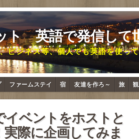
ット 英語で発信して
、ビジネス等、個人でも英語を使っ
プ
ファームステイ
宿
友達を作ろ～
旅
観
でイベントをホストと
！実際に企画してみま