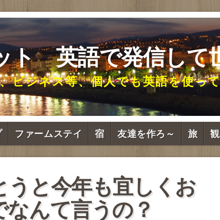
ット 英語で発信して
、ビジネス等、個人でも英語を使っ
プ
ファームステイ
宿
友達を作ろ～
旅
観
とうと今年も宜しくお
でなんて言うの？