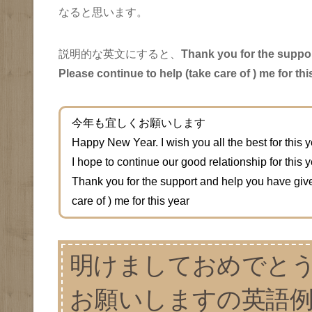
なると思います。
説明的な英文にすると、
Thank you for the suppor
Please continue to help (take care of ) me for thi
今年も宜しくお願いします
Happy New Year. I wish you all the best for this 
I hope to continue our good relationship for this 
Thank you for the support and help you have give
care of ) me for this year
明けましておめでと
お願いしますの英語