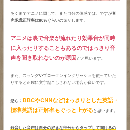
あくまでアニメに関して、また自分の体感では、ですが
音
声認識正誤率は80%ぐらい
の気がします。
アニメは裏で音楽が流れたり効果音が同時
に入ったりすることもあるのではっきり音
声を聞き取れないのが原因
だと思います。
また、スラングやブロークンイングリッシュを使っていた
りすると正確に文字起こしされない場合が多いです。
BBCやCNNなどはっきりとした英語・
恐らく
標準英語は正解率もぐっと上がる
と思います。
録音した音声は自分の好きな部分からタップして聞けるの