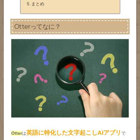
まとめ
Otterってなに？
英語に特化した文字起こしAIアプリ
Otter
は
で