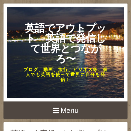
英語でアウトプッ
ト 英語で発信し
て世界とつなが
ろ〜
ブログ、動画、旅行、ビジネス等、個
人でも英語を使って世界に自分を発
信！
Menu